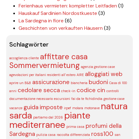
Ferienhaus vermieten: kompletter Leitfaden
(1)
Hauskauf Sardinien Nordostkueste
(3)
La Sardegna in fiore
(6)
Geschichten von verkauften Häusern
(3)
Schlagwörter
affittare casa
accoglienza cliente
Sommervermietung
agenzia gestione case
alloggiati web
agevolazioni per italiani residenti all' estero
AIRE
assicurazione
budoni
aprire un B&B
biancheria
Casa di 100
cedolare secca
codice cin
anni
check-in
controlli
documentazione necessario
escursioni
fai da te
fichidindia
gestione case
natura
guida
imposte
vacanze
irpef
molara
motonave
sarda
piante
partiamo dal 2026
mediterranee
profumi della
prima casa
Sardegna
ross100
pulizia casa
raccolta differenziata
san