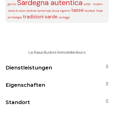
Sardegna autentica
gavino
solità - budoni
tasse
storia di casa venduta
tamarispa
tassa sogiorno
tavolara
Torpé
tradizioni sarde
archeologia
vantaggi
La Kasa Budoni Immobilienbüro
Dienstleistungen
Eigenschaften
Standort