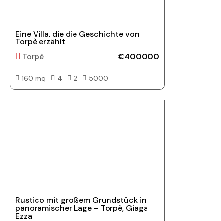
Eine Villa, die die Geschichte von
Torpè erzählt
Torpè
€400000
160 mq
4
2
5000
Rustico mit großem Grundstück in
panoramischer Lage – Torpè, Giaga
Ezza