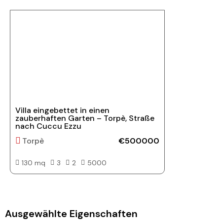
Villa eingebettet in einen
zauberhaften Garten – Torpè, Straße
nach Cuccu Ezzu
Torpè
€500000
130 mq
3
2
5000
Ausgewählte Eigenschaften