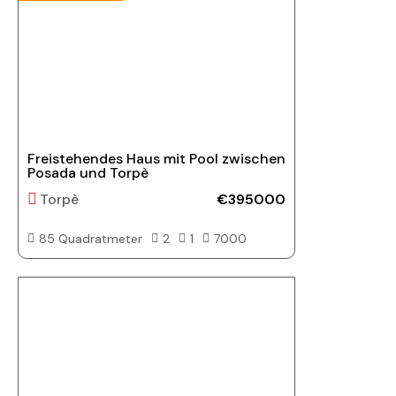
Freistehendes Haus mit Pool zwischen
Posada und Torpè
Torpè
€395000
85 Quadratmeter
2
1
7000