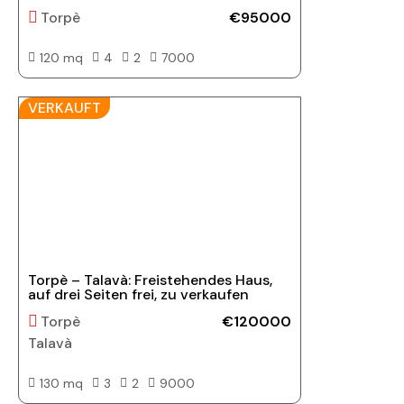
Torpè
€95000
120 mq
4
2
7000
VERKAUFT
Torpè – Talavà: Freistehendes Haus,
auf drei Seiten frei, zu verkaufen
Torpè
€120000
Talavà
130 mq
3
2
9000