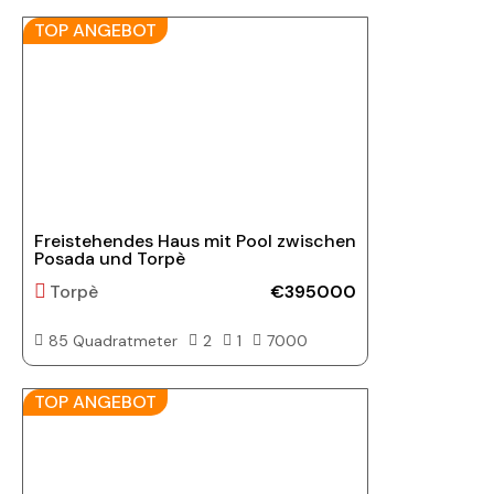
TOP ANGEBOT
Freistehendes Haus mit Pool zwischen
Posada und Torpè
Torpè
€395000
85 Quadratmeter
2
1
7000
TOP ANGEBOT