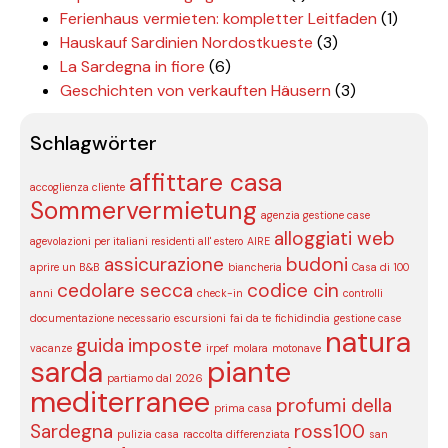
Ferienhaus vermieten: kompletter Leitfaden
(1)
Hauskauf Sardinien Nordostkueste
(3)
La Sardegna in fiore
(6)
Geschichten von verkauften Häusern
(3)
Schlagwörter
affittare casa
accoglienza cliente
Sommervermietung
agenzia gestione case
alloggiati web
agevolazioni per italiani residenti all' estero
AIRE
assicurazione
budoni
aprire un B&B
biancheria
Casa di 100
cedolare secca
codice cin
anni
check-in
controlli
documentazione necessario
escursioni
fai da te
fichidindia
gestione case
natura
guida
imposte
vacanze
irpef
molara
motonave
sarda
piante
partiamo dal 2026
mediterranee
profumi della
prima casa
Sardegna
ross100
pulizia casa
raccolta differenziata
san