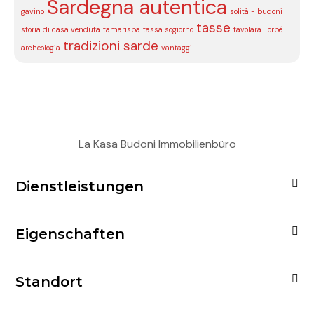
Sardegna autentica
gavino
solità - budoni
tasse
storia di casa venduta
tamarispa
tassa sogiorno
tavolara
Torpé
tradizioni sarde
archeologia
vantaggi
La Kasa Budoni Immobilienbüro
Dienstleistungen
Eigenschaften
Standort