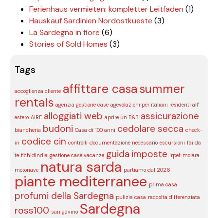
Ferienhaus vermieten: kompletter Leitfaden
(1)
Hauskauf Sardinien Nordostkueste
(3)
La Sardegna in fiore
(6)
Stories of Sold Homes
(3)
Tags
affittare casa
summer
accoglienza cliente
rentals
agenzia gestione case
agevolazioni per italiani residenti all'
alloggiati web
assicurazione
estero
AIRE
aprire un B&B
budoni
cedolare secca
biancheria
Casa di 100 anni
check-
codice cin
in
controlli
documentazione necessario
escursioni
fai da
guida
imposte
te
fichidindia
gestione case vacanze
irpef
molara
natura sarda
motonave
partiamo dal 2026
piante mediterranee
prima casa
profumi della Sardegna
pulizia casa
raccolta differenziata
Sardegna
ross100
san gavino