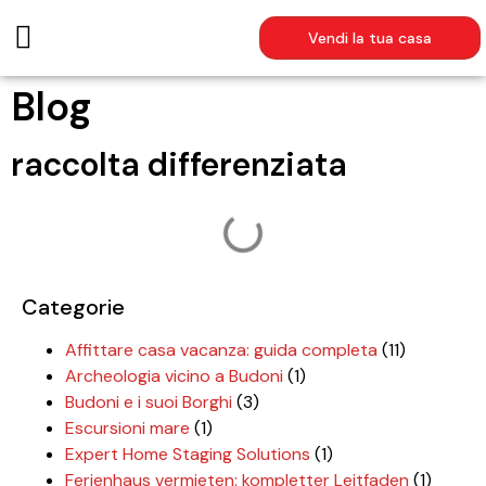
Vendi la tua casa
AFFITTI ESTIVI
Blog
raccolta differenziata
Categorie
Affittare casa vacanza: guida completa
(11)
Archeologia vicino a Budoni
(1)
Budoni e i suoi Borghi
(3)
Escursioni mare
(1)
Expert Home Staging Solutions
(1)
Ferienhaus vermieten: kompletter Leitfaden
(1)