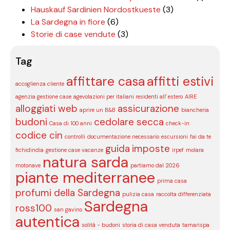
Hauskauf Sardinien Nordostkueste
(3)
La Sardegna in fiore
(6)
Storie di case vendute
(3)
Tag
affittare casa
affitti estivi
accoglienza cliente
agenzia gestione case
agevolazioni per italiani residenti all' estero
AIRE
alloggiati web
assicurazione
aprire un B&B
biancheria
budoni
cedolare secca
Casa di 100 anni
check-in
codice cin
controlli
documentazione necessario
escursioni
fai da te
guida
imposte
fichidindia
gestione case vacanze
irpef
molara
natura sarda
motonave
partiamo dal 2026
piante mediterranee
prima casa
profumi della Sardegna
pulizia casa
raccolta differenziata
Sardegna
ross100
san gavino
autentica
solità - budoni
storia di casa venduta
tamarispa