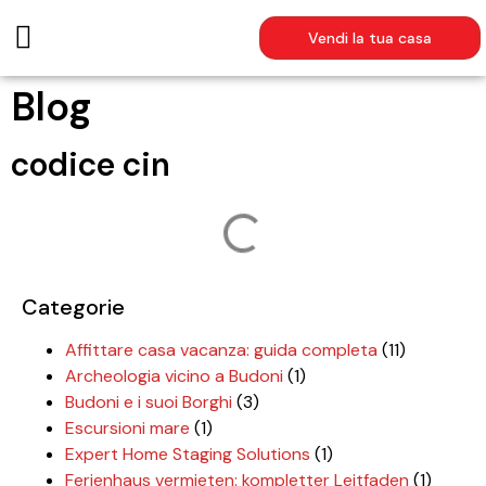
Vendi la tua casa
AFFITTI ESTIVI
Blog
codice cin
Categorie
Affittare casa vacanza: guida completa
(11)
Archeologia vicino a Budoni
(1)
Budoni e i suoi Borghi
(3)
Escursioni mare
(1)
Expert Home Staging Solutions
(1)
Ferienhaus vermieten: kompletter Leitfaden
(1)