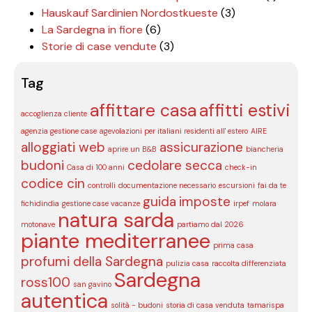
Hauskauf Sardinien Nordostkueste
(3)
La Sardegna in fiore
(6)
Storie di case vendute
(3)
Tag
affittare casa
affitti estivi
accoglienza cliente
agenzia gestione case
agevolazioni per italiani residenti all' estero
AIRE
alloggiati web
assicurazione
aprire un B&B
biancheria
budoni
cedolare secca
Casa di 100 anni
check-in
codice cin
controlli
documentazione necessario
escursioni
fai da te
guida
imposte
fichidindia
gestione case vacanze
irpef
molara
natura sarda
motonave
partiamo dal 2026
piante mediterranee
prima casa
profumi della Sardegna
pulizia casa
raccolta differenziata
Sardegna
ross100
san gavino
autentica
solità - budoni
storia di casa venduta
tamarispa