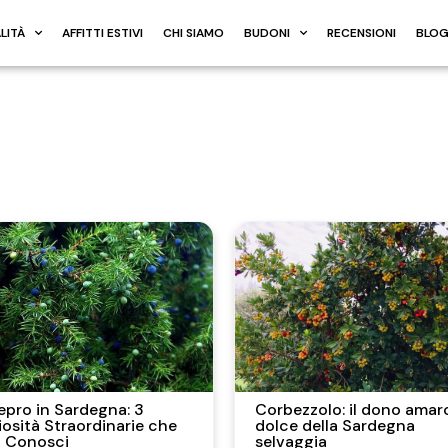
LITÀ
AFFITTI ESTIVI
CHI SIAMO
BUDONI
RECENSIONI
BLO
epro in Sardegna: 3
Corbezzolo: il dono amar
iosità Straordinarie che
dolce della Sardegna
 Conosci
selvaggia