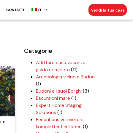
Vendi la tua casa
G
CONTATTI
IT
Categorie
Affittare casa vacanza:
guida completa
(11)
Archeologia vicino a Budoni
(1)
Budoni e i suoi Borghi
(3)
Escursioni mare
(1)
Expert Home Staging
Solutions
(1)
Ferienhaus vermieten:
o e
kompletter Leitfaden
(1)