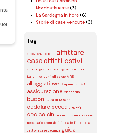
Hauskauf Sardinien
Nordostkueste
(3)
anta
La Sardegna in fiore
(6)
Storie di case vendute
(3)
suoi
Tag
affittare
accoglienza cliente
casa
affitti estivi
agenzia gestione case
agevolazioni per
italiani residenti all' estero
AIRE
alloggiati web
aprire un B&B
assicurazione
biancheria
budoni
Casa di 100 anni
cedolare secca
check-in
codice cin
controlli
documentazione
necessario
escursioni
fai da te
fichidindia
guida
gestione case vacanze