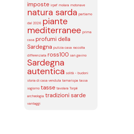
imposte
irpef
molara
motonave
natura sarda
partiamo
piante
dal 2026
mediterranee
prima
profumi della
casa
Sardegna
pulizia casa
raccolta
ross100
differenziata
san gavino
Sardegna
autentica
solità - budoni
storia di casa venduta
tamarispa
tassa
tasse
sogiorno
tavolara
Torpé
tradizioni sarde
archeologia
vantaggi