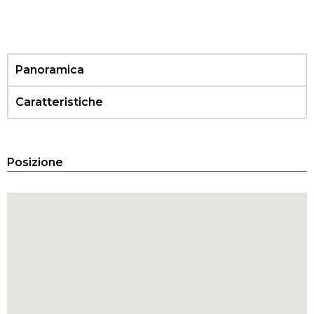
planimetria Villa Tanaunella - Lakasa
Panoramica
Caratteristiche
Posizione