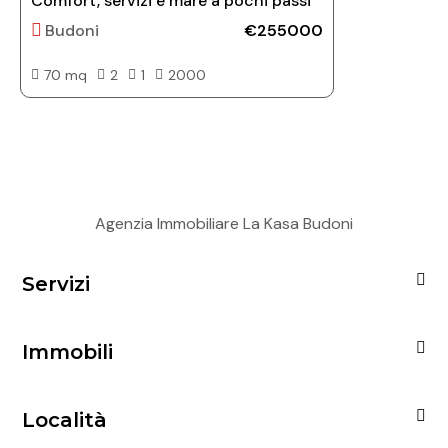
Comfort, servizi e mare a pochi passi
Budoni
€255000
70 mq
2
1
2000
Agenzia Immobiliare La Kasa Budoni
Servizi
Immobili
Località