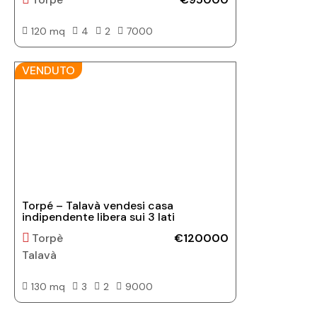
120 mq
4
2
7000
VENDUTO
Torpé – Talavà vendesi casa
indipendente libera sui 3 lati
Torpè
€120000
Talavà
130 mq
3
2
9000