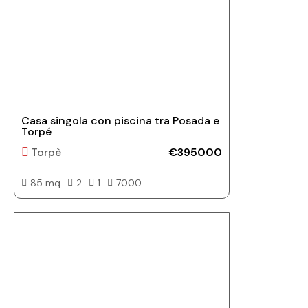
Casa singola con piscina tra Posada e
Torpé
Torpè
€395000
85 mq
2
1
7000