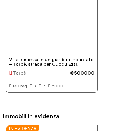
Villa immersa in un giardino incantato
– Torpè, strada per Cuccu Ezzu
Torpè
€500000
130 mq
3
2
5000
Immobili in evidenza
IN EVIDENZA