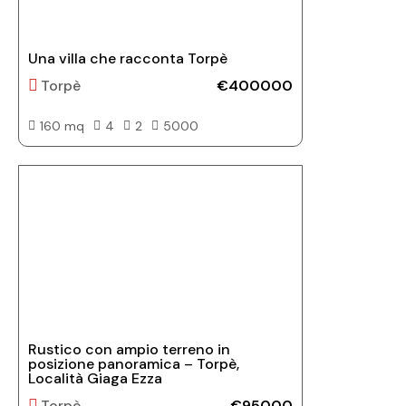
Una villa che racconta Torpè
Torpè
€400000
160 mq
4
2
5000
Rustico con ampio terreno in
posizione panoramica – Torpè,
Località Giaga Ezza
Torpè
€95000