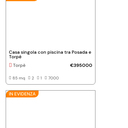
Casa singola con piscina tra Posada e
Torpé
Torpè
€395000
85 mq
2
1
7000
IN EVIDENZA