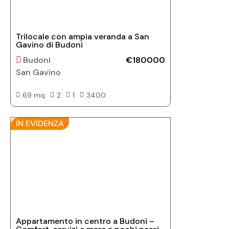
Trilocale con ampia veranda a San
Gavino di Budoni
Budoni
€180000
San Gavino
69 mq
2
1
3400
IN EVIDENZA
Appartamento in centro a Budoni –