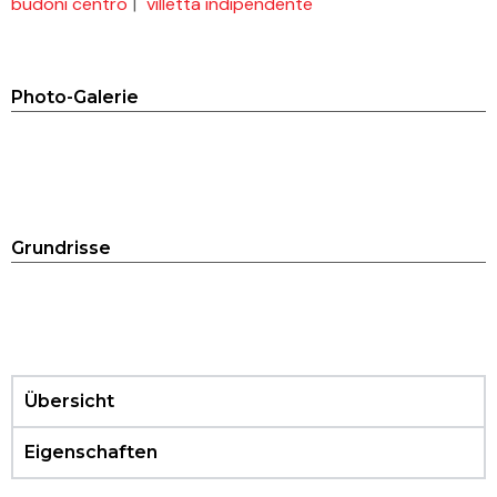
budoni centro
|
villetta indipendente
Photo-Galerie
Grundrisse
villette Budoni Lakasa sp (10)
villette Budoni Lakasa sp (11)
Übersicht
Eigenschaften