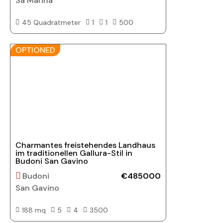
Sa Marina
45 Quadratmeter
1
1
500
OPTIONED
Charmantes freistehendes Landhaus
im traditionellen Gallura-Stil in
Budoni San Gavino
Budoni
€485000
San Gavino
188 mq
5
4
3500