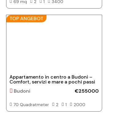
69 mq
2
1
3400
TOP ANGEBOT
Appartamento in centro a Budoni –
Comfort, servizi e mare a pochi passi
Budoni
€255000
70 Quadratmeter
2
1
2000