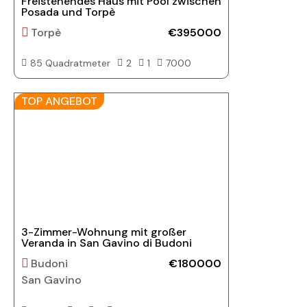
Freistehendes Haus mit Pool zwischen
Posada und Torpè
Torpè
€395000
85 Quadratmeter
2
1
7000
TOP ANGEBOT
3-Zimmer-Wohnung mit großer
Veranda in San Gavino di Budoni
Budoni
€180000
San Gavino